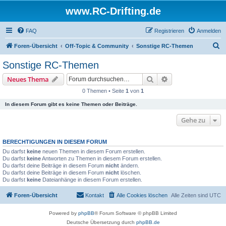
www.RC-Drifting.de
FAQ
Registrieren
Anmelden
S
Foren-Übersicht
Off-Topic & Community
Sonstige RC-Themen
u
Sonstige RC-Themen
c
Suche
Erweiterte Suche
Neues Thema
h
0 Themen • Seite
1
von
1
e
In diesem Forum gibt es keine Themen oder Beiträge.
Gehe zu
BERECHTIGUNGEN IN DIESEM FORUM
Du darfst
keine
neuen Themen in diesem Forum erstellen.
Du darfst
keine
Antworten zu Themen in diesem Forum erstellen.
Du darfst deine Beiträge in diesem Forum
nicht
ändern.
Du darfst deine Beiträge in diesem Forum
nicht
löschen.
Du darfst
keine
Dateianhänge in diesem Forum erstellen.
Foren-Übersicht
Kontakt
Alle Cookies löschen
Alle Zeiten sind
UTC
Powered by
phpBB
® Forum Software © phpBB Limited
Deutsche Übersetzung durch
phpBB.de