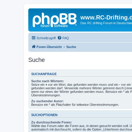
www.RC-Drifting.
Das RC drifting Forum in Deutschla
Schnellzugriff
FAQ
Foren-Übersicht
Suche
Suche
SUCHANFRAGE
Suche nach Wörtern:
Setze ein
+
vor ein Wort, das gefunden werden muss und ein
-
vor ein 
gefunden werden darf. Verwende mehrere Wörter getrennt durch
|
inne
wenn nur eines der Wörter gefunden werden muss. Benutze ein * als Pla
Übereinstimmungen.
Zu suchender Autor:
Benutze ein * als Platzhalter für teilweise Übereinstimmungen.
SUCHOPTIONEN
Zu durchsuchende Foren:
Wähle das Forum oder die Foren aus, in denen gesucht werden soll. 
automatisch mit durchsucht, sofern du die Option „Unterforen durchsu