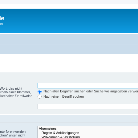
de
nd.
Wort, das nicht
Nach allen Begriffen suchen oder Suche wie angegeben verwe
rhalb einer Klammer,
tzhalter für teilweise
Nach einem Begriff suchen
Unterforen werden
chen“ unten nicht