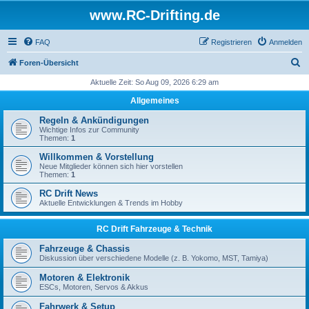
www.RC-Drifting.de
FAQ
Registrieren
Anmelden
S
Foren-Übersicht
u
Aktuelle Zeit: So Aug 09, 2026 6:29 am
c
Allgemeines
h
Regeln & Ankündigungen
e
Wichtige Infos zur Community
Themen:
1
Willkommen & Vorstellung
Neue Mitglieder können sich hier vorstellen
Themen:
1
RC Drift News
Aktuelle Entwicklungen & Trends im Hobby
RC Drift Fahrzeuge & Technik
Fahrzeuge & Chassis
Diskussion über verschiedene Modelle (z. B. Yokomo, MST, Tamiya)
Motoren & Elektronik
ESCs, Motoren, Servos & Akkus
Fahrwerk & Setup