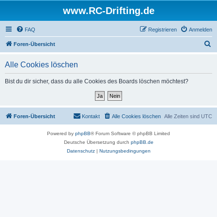
www.RC-Drifting.de
FAQ
Registrieren
Anmelden
S
Foren-Übersicht
u
Alle Cookies löschen
c
h
Bist du dir sicher, dass du alle Cookies des Boards löschen möchtest?
e
Foren-Übersicht
Kontakt
Alle Cookies löschen
Alle Zeiten sind
UTC
Powered by
phpBB
® Forum Software © phpBB Limited
Deutsche Übersetzung durch
phpBB.de
Datenschutz
|
Nutzungsbedingungen